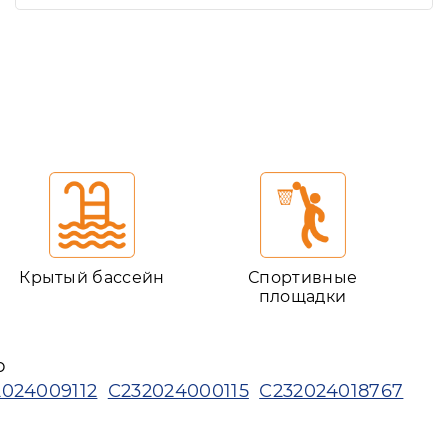
Крытый бассейн
Спортивные
площадки
ю
2024009112
С232024000115
С232024018767