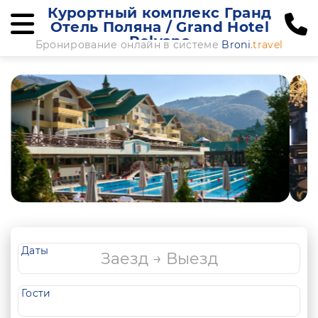
Курортный комплекс Гранд
Отель Поляна / Grand Hotel
Polyana
Бронирование онлайн в системе
Broni
.travel
Даты
Гости