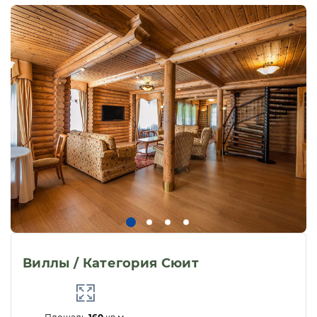
Для гостей, проживающих в корпусах
включены завтраки в формате шведский
стол, обеды и ужины - за дополнительную
плату, которые подаются в ресторанах
шведской линии каждого корпуса:
Ресторан «Охотничий зал» в корпусе
В на 1 этаже, в основе меню лежит
разнообразие кухонь мира
Ресторан «Павильон» в корпусе С -
это классический семейный ресторан
с домашней кухней и детским меню
Ресторан «Континенталь в корпус А, 1
этаж – современная европейская
кухня
Стоимость дополнительного питания
Виллы / Категория Сюит
(кроме Виллы):
завтрак: 2030 рублей - для взрослого