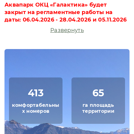
Аквапарк ОКЦ «Галактика» будет
закрыт на регламентные работы на
даты: 06.04.2026 - 28.04.2026 и 05.11.2026
- 17.11.2026.
Развернуть
Гранд отель Поляна — флагманский
пятизвездочный комплекс отдыха с
развитой инфраструктурой на лоне
уникальной природы.
Семейный отель площадью 65 га.
обосновался на высоте 550 метров, где в
любое время года можно любоваться
413
65
горными вершинами и наслаждаться
шумом горной реки.
комфортабельны
га площадь
В зимнее время можно в полном объеме
х номеров
территории
насладиться отдыхом на горнолыжном
Курорте. До склона подать рукой - отель
расположен рядом с канатными дорогами