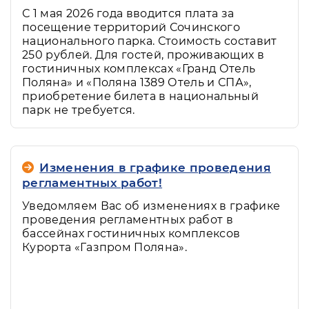
С 1 мая 2026 года вводится плата за
до заезда в отель.
посещение территорий Сочинского
Размещение с животными
национального парка. Стоимость составит
осуществляется только после
250 рублей. Для гостей, проживающих в
предварительного согласования с
гостиничных комплексах «Гранд Отель
Поляна» и «Поляна 1389 Отель и СПА»,
отелем.
приобретение билета в национальный
В одном номере допускается
парк не требуется.
размещение не более одного
домашнего животного.
Для проживания с домашними
Изменения в графике проведения
животными предусмотрены специальные
регламентных работ!
номера:
Уведомляем Вас об изменениях в графике
в некоторых номерах первой
проведения регламентных работ в
бассейнах гостиничных комплексов
категории (Делюкс) ГК «Гранд Отель
Курорта «Газпром Поляна».
Поляна»;
в виллах ГК «Гранд Отель Поляна»;
Размещение с домашними животными в