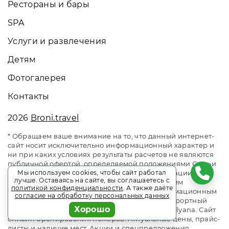
Рестораны и бары
SPA
Услуги и развлечения
Детям
Фотогалерея
Контакты
2026
Broni.travel
* Обращаем ваше внимание на то, что данный интернет-
сайт носит исключительно информационный характер и
ни при каких условиях результаты расчетов не являются
публичной офертой, определяемой положениями Статьи
Мы используем cookies, чтобы сайт работал
437 Гражданского кодекса Российской Федерации. За
лучше. Оставаясь на сайте, вы соглашаетесь с
окончательным расчетом обращайтесь к нашим
политикой конфиденциальности
. А также даёте
менеджерам. Данный ресурс является информационным
согласие на обработку персональных данных
сайтом сервиса бронирования Broni.travel. Курортный
Хорошо
комплекс Гранд Отель Поляна / Grand Hotel Polyana. Сайт
онлайн бронирования номеров. Актуальные цены, прайс-
листы и наличие мест. Акции и спецпредложения.