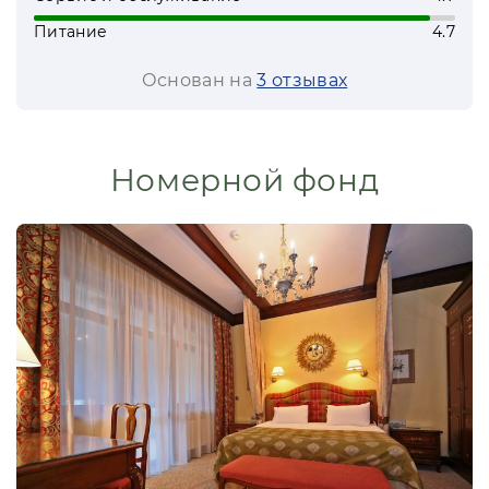
«Галактика»
Питание
4.7
Размещение гостей в гостиничном
комплексе предусмотрено в 3 корпусах с
Основан на
3 отзывах
просторными номерами различной
категории и двухэтажных виллах в эко-
стиле.
Номерной фонд
Интерьер номеров выдержан в
классическом стиле, в виллах
использованы натуральные материалы.
Все номера оснащены системой
кондиционирования, просторной ванной
комнатой и необходимой бытовой
техникой, в виллах имеется кухня и
уютные беседки.
Виллы «Гранд Отель Поляна»
одновременно сочетают в себе уют
домашней обстановки и максимальный