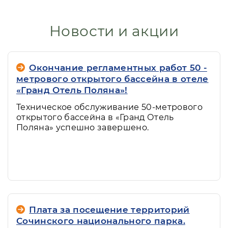
стоимость за 1 животное, за каждую
ночь проживания 2 500 рублей.
Новости и акции
Разрешено пребывание со
следующими домашними животными:
собаки мини-пород и средних пород
Окончание регламентных работ 50 -
(не бойцовских), ростом не более 35
метрового открытого бассейна в отеле
см в холке, кошками, птицами.
«Гранд Отель Поляна»!
Разрешено проживание с собаками-
Техническое обслуживание 50-метрового
поводырями.
открытого бассейна в «Гранд Отель
Проживание с дикими животными
Поляна» успешно завершено.
запрещено.
Необходимо сообщить информацию о
породе, росте животного и при
наличии отметки в ветеринарном
паспорте о поставленной вакцине для
профилактики инфекционных
Плата за посещение территорий
заболеваний и бешенства,
Сочинского национального парка.
оформленной не позднее 11 месяцев